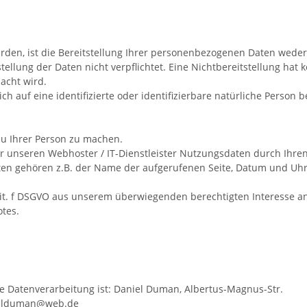
n, ist die Bereitstellung Ihrer personenbezogenen Daten weder g
stellung der Daten nicht verpflichtet. Eine Nichtbereitstellung hat 
acht wird.
h auf eine identifizierte oder identifizierbare natürliche Person 
u Ihrer Person zu machen.
 unseren Webhoster / IT-Dienstleister Nutzungsdaten durch Ihren 
aten gehören z.B. der Name der aufgerufenen Seite, Datum und Uhrz
1 lit. f DSGVO aus unserem überwiegenden berechtigten Interesse a
otes.
ie Datenverarbeitung ist:
Daniel Duman,
Albertus-Magnus-Str.
elduman@web.de