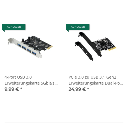
AUF LAGER
AUF LAGER
4-Port USB 3.0
PCIe 3.0 zu USB 3.1 Gen2
Erweiterungskarte 5Gbit/s
Erweiterungskarte Dual-Port
PCI-E X1 Adapterkarte PCIe
USB Typ-C 10Gbps ASMedia
9,99 €
*
24,99 €
*
ASM3142