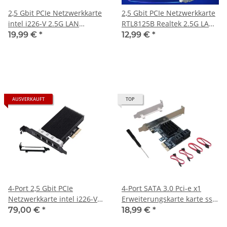
2,5 Gbit PCIe Netzwerkkarte
2,5 Gbit PCIe Netzwerkkarte
intel i226-V 2.5G LAN
RTL8125B Realtek 2.5G LAN
Ethernet Interface 2.5Gbps
Ethernet Interface 2.5Gbps
19,99 €
*
12,99 €
*
RJ45
RJ45
AUSVERKAUFT
TOP
4-Port 2,5 Gbit PCIe
4-Port SATA 3.0 Pci-e x1
Netzwerkkarte intel i226-V
Erweiterungskarte karte ssd
2.5G LAN Ethernet Interface
hdd
79,00 €
*
18,99 €
*
2.5Gbps Quad