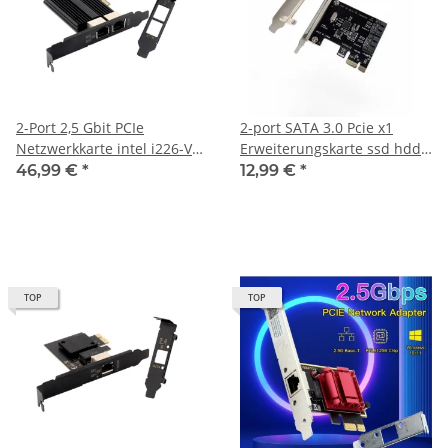
2-Port 2,5 Gbit PCIe
2-port SATA 3.0 Pcie x1
Netzwerkkarte intel i226-V
Erweiterungskarte ssd hdd
2.5G LAN Ethernet Interface
6Gbps PCI-Express
46,99 €
*
12,99 €
*
2.5Gbps Dual
TOP
TOP