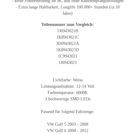
- keine Fehlermeldung im BC und ohne Radioempfangsstörungen
- Extra lange Haltbarkeit, Longlife 100.000+ Stunden (ca.10
Jahre)
Teilenummer zum Vergleich:
1J6943021B
1K8943021C
3D0943021A
1K8943021D
1C9943021
1J6943021
Lichtfarbe: Weiss
Leistungsaufnahme: 12-14 Volt
Farbtemperatur: 6000K
3 hochwertige SMD LEDs
Passend für folgend Fahrzeuge:
VW Golf 5 2003 - 2008
VW Golf 6 2008 - 2012