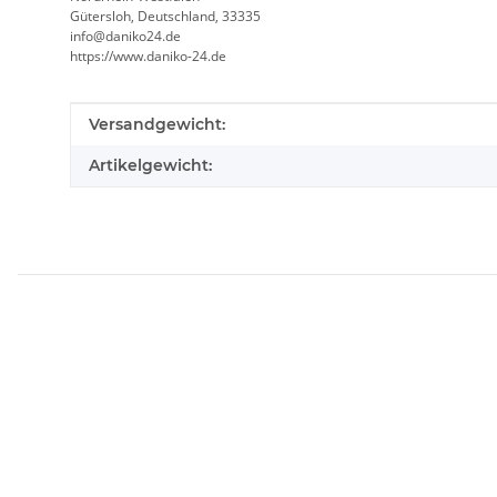
Gütersloh, Deutschland, 33335
info@daniko24.de
https://www.daniko-24.de
Produkteigenschaft
Wert
Versandgewicht:
Artikelgewicht: