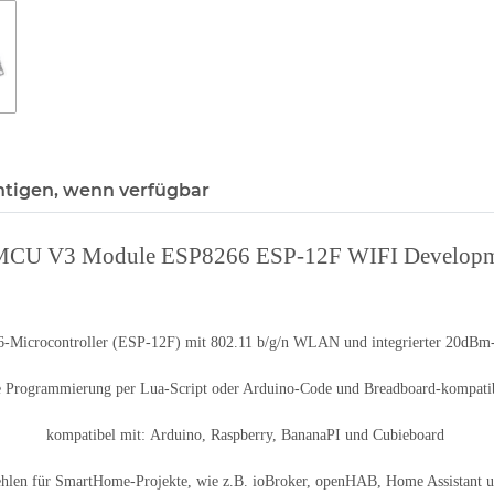
htigen, wenn verfügbar
CU V3 Module ESP8266 ESP-12F WIFI Developm
-Microcontroller (ESP-12F) mit 802.11 b/g/n WLAN und integrierter 20dBm
e Programmierung per Lua-Script oder Arduino-Code und Breadboard-kompati
kompatibel mit: Arduino, Raspberry, BananaPI und Cubieboard
hlen für SmartHome-Projekte, wie z.B. ioBroker, openHAB, Home Assistant