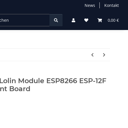
News
Kontakt
chtung
0,00 €
olin Module ESP8266 ESP-12F
nt Board