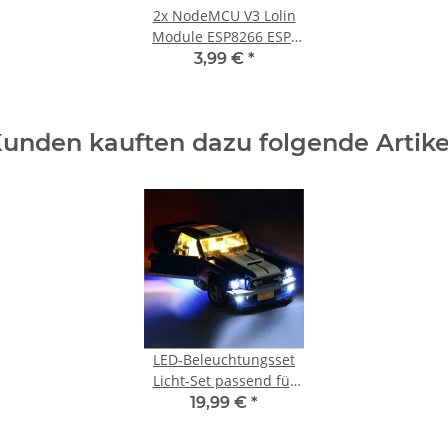
2x
NodeMCU V3 Lolin
Module ESP8266 ESP-
12F WIFI Development
3,99 €
*
Board
unden kauften dazu folgende Artike
LED-Beleuchtungsset
Licht-Set passend für
Lego Ford Mustang
19,99 €
*
Modell 10265 mit Akku-
Box