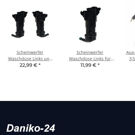
Scheinwerfer
Scheinwerfer
Aux-
Waschdüse Links und
Waschdüse Links für
3,
Rechts für Audi A6 C6
Audi A6 4F2 C6 4F5
22,99 €
*
11,99 €
*
4F0955101B 4F0955102B
4F0955101B