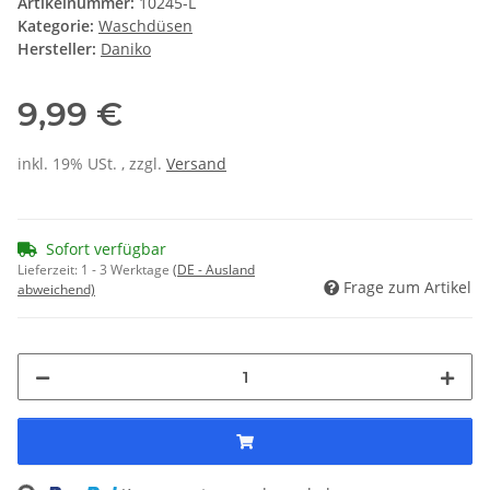
Artikelnummer:
10245-L
Kategorie:
Waschdüsen
Hersteller:
Daniko
9,99 €
inkl. 19% USt. , zzgl.
Versand
Sofort verfügbar
Lieferzeit:
1 - 3 Werktage
(DE - Ausland
Frage zum Artikel
abweichend)
ng...