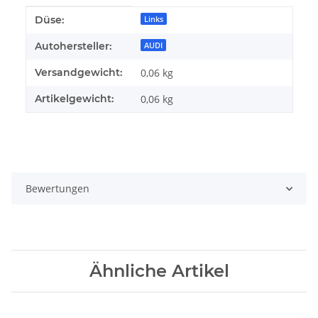
Produkteigenschaft
Wert
Düse:
Links
Autohersteller:
AUDI
Versandgewicht:
0,06 kg
Artikelgewicht:
0,06
kg
Bewertungen
Ähnliche Artikel