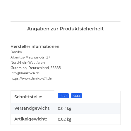
Angaben zur Produktsicherheit
Herstellerinformationen:
Daniko
Albertus-Magnus-Str. 27
Nordrhein-Westfalen
Gütersloh, Deutschland, 33335
info@daniko24.de
https://www.daniko-24.de
Produkteigenschaft
Wert
PCI-E
SATA
Schnittstelle:
Versandgewicht:
0,02 kg
Artikelgewicht:
0,02
kg