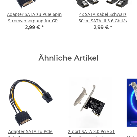
Adapter SATA zu PCIe 6pin
4x SATA Kabel Schwarz
Stromversorgung für GPU
50cm SATA III 3 6 Gbit/s
20cm s-ata
0,5m SSD Festplatte HDD
2,99 €
*
2,99 €
*
Ähnliche Artikel
Adapter SATA zu PCIe
2-port SATA 3.0 Pcie x1