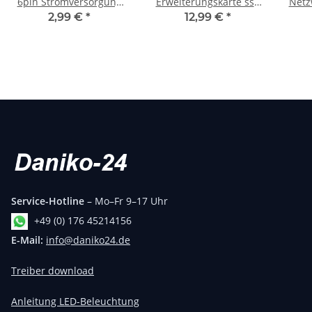
6pin Stromversorgung
Erweiterungskarte ssd
Netz
für GPU 20cm s-ata
hdd 6Gbps PCI-Express
R
2,99 €
*
12,99 €
*
E
Service-Hotline
– Mo–Fr 9–17 Uhr
+49 (0) 176 45214156
E-Mail:
info@daniko24.de
Treiber download
Anleitung LED-Beleuchtung