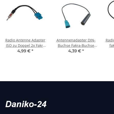
Radio Antenne Adapter
Antennenadapter DIN-
Radi
ISO zu Doppel 2x Fakra
Buchse Fakra-Buchse
fa
DIN Radioantenne
23cm
4,99 €
*
4,39 €
*
Stecker