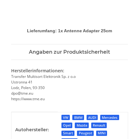
Lieferumfang: 1x Antenne Adapter 25cm
Angaben zur Produktsicherheit
Herstellerinformationen:
Transfer Multisort Elektronik Sp. z o.o
Ustronna 41
Lodz, Polen, 93-350
dpo@tme.eu
https://www.tme.eu
Produkteigenschaft
Wert
VW
BMW
AUDI
Mercedes
Opel
Mazda
Renault
Autohersteller:
Smart
Peugeot
MINI