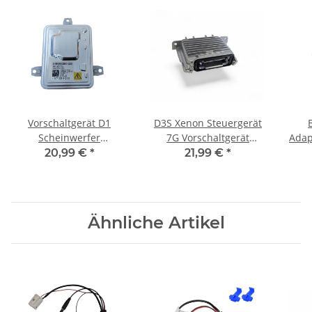
Vorschaltgerät D1
D3S Xenon Steuergerät
Scheinwerfer
7G Vorschaltgerät
Adap
A1669002800
89089352 Ersatz für
st
20,99 €
*
21,99 €
*
130732931201
Valeo
BMW
63127296090
E82 
Ähnliche Artikel