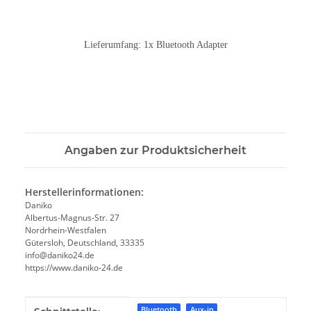
Lieferumfang: 1x Bluetooth Adapter
Angaben zur Produktsicherheit
Herstellerinformationen:
Daniko
Albertus-Magnus-Str. 27
Nordrhein-Westfalen
Gütersloh, Deutschland, 33335
info@daniko24.de
https://www.daniko-24.de
Produkteigenschaft
Wert
Bluetooth
Aux-in