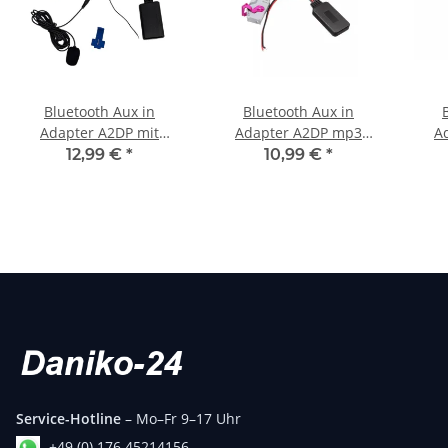
Bluetooth Aux in
Bluetooth Aux in
Adapter A2DP mit
Adapter A2DP mp3
A
mikrofon stream
musik stream passend
mus
12,99 €
*
10,99 €
*
passend für vw rns510
für Audi RNS-E adapter
fü
mp3 rcd rns 510
mp3
E66 
Service-Hotline
– Mo–Fr 9–17 Uhr
+49 (0) 176 45214156