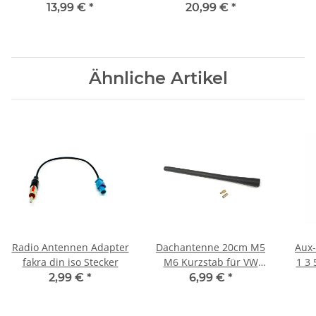
Passat
A1669002800
mus
13,99 €
*
20,99 €
*
Heckklappentaster
130732931201
für
Schalter Taster ersetzt
63127296090
3D0959831D
Ähnliche Artikel
Radio Antennen Adapter
Dachantenne 20cm M5
Aux
fakra din iso Stecker
M6 Kurzstab für VW
1 3 
Audi Polo Golf GTI R32
2,99 €
*
6,99 €
*
6R Antenne 5mm 6mm