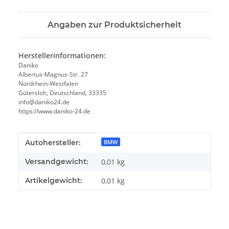
Angaben zur Produktsicherheit
Herstellerinformationen:
Daniko
Albertus-Magnus-Str. 27
Nordrhein-Westfalen
Gütersloh, Deutschland, 33335
info@daniko24.de
https://www.daniko-24.de
Produkteigenschaft
Wert
Autohersteller:
BMW
Versandgewicht:
0,01 kg
Artikelgewicht:
0,01
kg