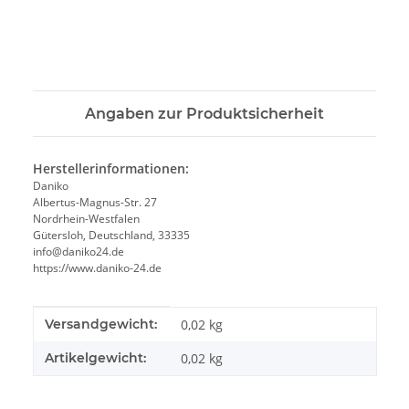
Angaben zur Produktsicherheit
Herstellerinformationen:
Daniko
Albertus-Magnus-Str. 27
Nordrhein-Westfalen
Gütersloh, Deutschland, 33335
info@daniko24.de
https://www.daniko-24.de
Produkteigenschaft
Wert
Versandgewicht:
0,02 kg
Artikelgewicht:
0,02
kg