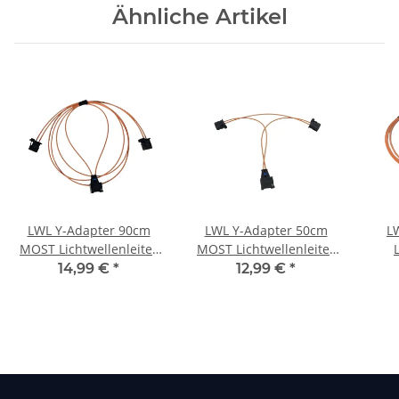
Ähnliche Artikel
LWL Y-Adapter 90cm
LWL Y-Adapter 50cm
L
MOST Lichtwellenleiter
MOST Lichtwellenleiter
Kabelsatz für Audi VW
Kabelsatz für Audi VW
Verl
14,99 €
*
12,99 €
*
BMW Porsche
BMW Porsche
V