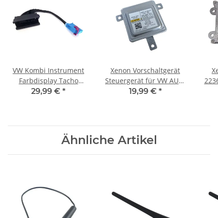
VW Kombi Instrument
Xenon Vorschaltgerät
X
Farbdisplay Tacho
Steuergerät für VW AUDI
223
Adapter Cluster
Seat Skoda Scheinwerfer
Fo
29,99 €
*
19,99 €
*
8K0941597E
W003T22071 NEU
Ähnliche Artikel