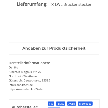
Lieferumfang:
1x
LWL Brückenstecker
Angaben zur Produktsicherheit
Herstellerinformationen:
Daniko
Albertus-Magnus-Str. 27
Nordrhein-Westfalen
Gütersloh, Deutschland, 33335
info@daniko24.de
https://www.daniko-24.de
Produkteigenschaft
Wert
VW
BMW
AUDI
Mercedes
Autohersteller: