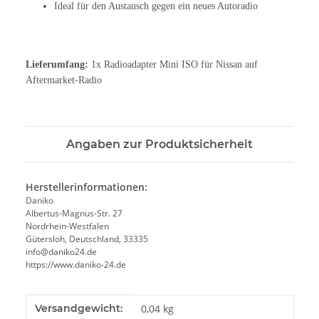
Ideal für den Austausch gegen ein neues Autoradio
Lieferumfang:
1x Radioadapter Mini ISO für Nissan auf
Aftermarket-Radio
Angaben zur Produktsicherheit
Herstellerinformationen:
Daniko
Albertus-Magnus-Str. 27
Nordrhein-Westfalen
Gütersloh, Deutschland, 33335
info@daniko24.de
https://www.daniko-24.de
Produkteigenschaft
Wert
Versandgewicht:
0,04 kg