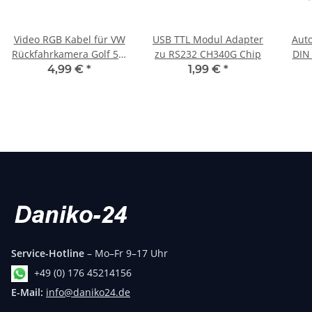
Video RGB Kabel für VW
USB TTL Modul Adapter
Auto
Rückfahrkamera Golf 5 6
zu RS232 CH340G Chip
DIN
7 MK7 rcd330 mib
E30 
4,99 €
*
1,99 €
*
Service-Hotline
– Mo–Fr 9–17 Uhr
+49 (0) 176 45214156
E-Mail:
info@daniko24.de