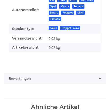
Produkteigenschaft
Wert
VW
BMW
AUDI
Mercedes
Opel
Mazda
Renault
Autohersteller:
Smart
Peugeot
MINI
Porsche
Fakra
Doppel Fakra
Stecker-typ:
Versandgewicht:
0,02 kg
Artikelgewicht:
0,02
kg
Bewertungen
Ähnliche Artikel