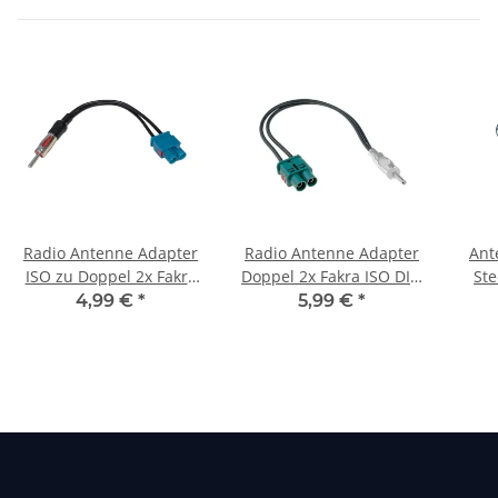
Radio Antenne Adapter
Radio Antenne Adapter
Ant
ISO zu Doppel 2x Fakra
Doppel 2x Fakra ISO DIN
Ste
DIN Radioantenne
Radioantenne Stecker
4,99 €
*
5,99 €
*
Stecker