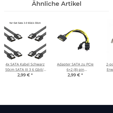
Ähnliche Artikel
4x SATA Kabel Schwarz
Adapter SATA zu PCIe
2-po
50cm SATA III 3 6 Gbit/s
6+2 (8) pin
Erw
0,5m SSD Festplatte HDD
Stromversorgung für
hdd
2,99 €
*
2,99 €
*
GPU 20cm s-ata