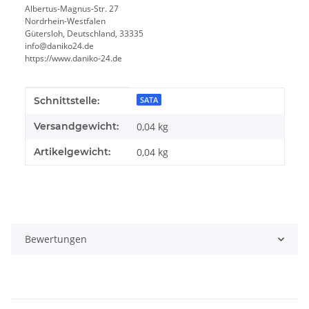
Albertus-Magnus-Str. 27
Nordrhein-Westfalen
Gütersloh, Deutschland, 33335
info@daniko24.de
https://www.daniko-24.de
Produkteigenschaft
Wert
Schnittstelle:
SATA
Versandgewicht:
0,04 kg
Artikelgewicht:
0,04
kg
Bewertungen