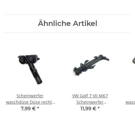
Ähnliche Artikel
Scheinwerfer
VW Golf 7 VII MK7
waschdüse Düse rechts
Scheinwerfer
wasc
für VW Golf 5 V Jetta Eos
Waschdüse Rechts
Gol
7,99 €
*
11,99 €
*
1k 1K6955104
5G0955966 5G0 955 966