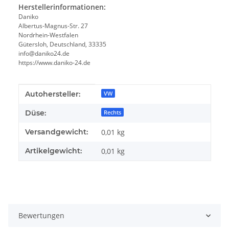
Herstellerinformationen:
Daniko
Albertus-Magnus-Str. 27
Nordrhein-Westfalen
Gütersloh, Deutschland, 33335
info@daniko24.de
https://www.daniko-24.de
Produkteigenschaft
Wert
Autohersteller:
VW
Düse:
Rechts
Versandgewicht:
0,01 kg
Artikelgewicht:
0,01
kg
Bewertungen