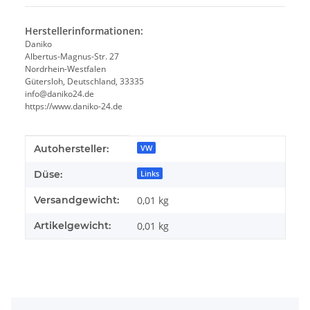
Herstellerinformationen:
Daniko
Albertus-Magnus-Str. 27
Nordrhein-Westfalen
Gütersloh, Deutschland, 33335
info@daniko24.de
https://www.daniko-24.de
Produkteigenschaft
Wert
Autohersteller:
VW
Düse:
Links
Versandgewicht:
0,01 kg
Artikelgewicht:
0,01
kg