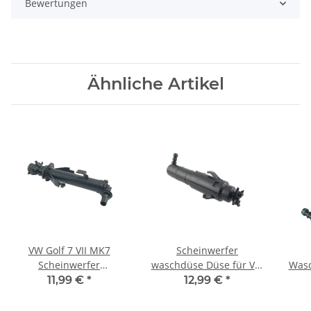
Bewertungen
Ähnliche Artikel
VW Golf 7 VII MK7
Scheinwerfer
Scheinwerfer
waschdüse Düse für VW
Wasc
Waschdüse Links
Golf 6 5K0955978A 5K0
Pas
11,99 €
*
12,99 €
*
5G0955965 5G0 955 965
955 978 A