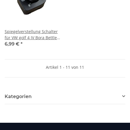
Spiegelverstellung Schalter
für VW golf 4 IV Bora Bettle
1J1959565A 1J1 959 565 A
6,99 €
*
Artikel 1 - 11 von 11
Kategorien