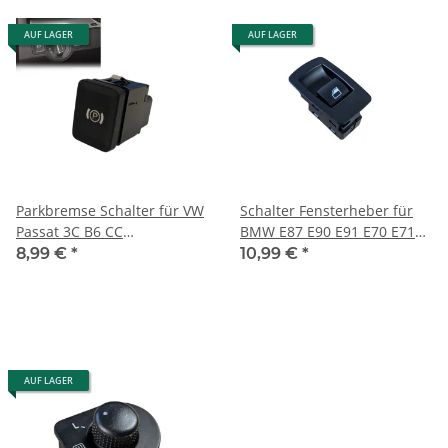
AUF LAGER
AUF LAGER
Parkbremse Schalter für VW
Schalter Fensterheber für
Passat 3C B6 CC
BMW E87 E90 E91 E70 E71
Handbremse Taster
61316945874
8,99 €
*
10,99 €
*
3C0927225B 3C0927225C
AUF LAGER