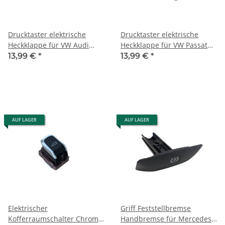
Drucktaster elektrische
Drucktaster elektrische
Heckklappe für VW Audi
Heckklappe für VW Passat
Passat Heckklappentaster
Heckklappentaster Schalter
13,99 €
*
13,99 €
*
Schalter Taster ersetzt
Taster chrom 3D0959831D
3D0959831D
AUF LAGER
AUF LAGER
Elektrischer
Griff Feststellbremse
Kofferraumschalter Chrom
Handbremse für Mercedes