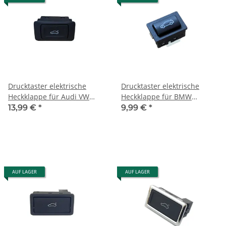
Drucktaster elektrische
Drucktaster elektrische
Heckklappe für Audi VW
Heckklappe für BMW
Heckklappentaster Schalter
Heckklappentaster Schalter
13,99 €
*
9,99 €
*
Taster 4G0959831A
Taster 61319200316
AUF LAGER
AUF LAGER