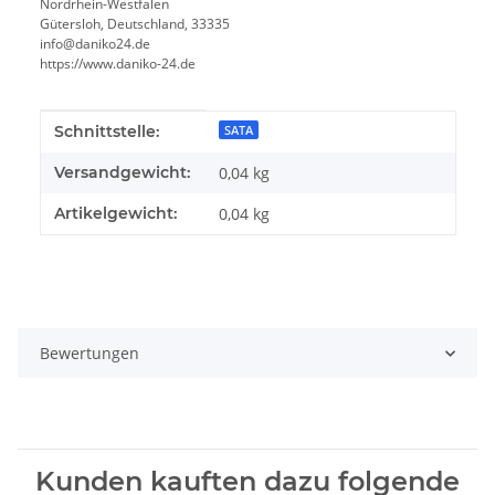
Nordrhein-Westfalen
Gütersloh, Deutschland, 33335
info@daniko24.de
https://www.daniko-24.de
Produkteigenschaft
Wert
Schnittstelle:
SATA
Versandgewicht:
0,04 kg
Artikelgewicht:
0,04
kg
Bewertungen
Kunden kauften dazu folgende