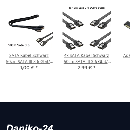
SATA Kabel Schwarz
4x SATA Kabel Schwarz
Ada
50cm SATA III 3 6 Gbit/s
50cm SATA III 3 6 Gbit/s
0,5m SSD Festplatte HDD
0,5m SSD Festplatte HDD
St
1,00 €
*
2,99 €
*