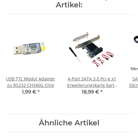
Artikel:
USB TTL Modul Adapter
4-Port SATA 3.0 Pci-e x1
SA
zu RS232 CH340G Chip
Erweiterungskarte karte
50cm
ssd hdd
0,5m
1,99 €
*
18,99 €
*
Ähnliche Artikel