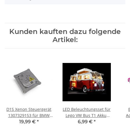
Kunden kauften dazu folgende
Artikel:
D1S Xenon Steuergerät
LED Beleuchtungsset für
1307329153 für BMW
Lego VW Bus T1 Akku-
A
3er E90 E92 6er E63
Box 10220 Campingbus
mus
19,99 €
*
6,99 €
*
für 