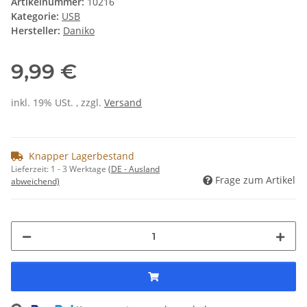
Artikelnummer:
10216
Kategorie:
USB
Hersteller:
Daniko
9,99 €
inkl. 19% USt. , zzgl.
Versand
Knapper Lagerbestand
Lieferzeit:
1 - 3 Werktage
(DE - Ausland
Frage zum Artikel
abweichend)
ing...