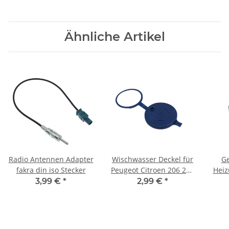
Ähnliche Artikel
Radio Antennen Adapter
Wischwasser Deckel für
Ge
fakra din iso Stecker
Peugeot Citroen 206 207
Heiz
306 307 408 C2 C3 C4 C5
Fi
3,99 €
*
2,99 €
*
Ope