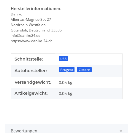
Herstellerinformationen:
Daniko
Albertus-Magnus-Str. 27
Nordrhein-Westfalen
Gütersloh, Deutschland, 33335
info@daniko24.de
https://www.daniko-24.de
Produkteigenschaft
Wert
Schnittstelle:
USB
Peugeot
Citroen
Autohersteller:
Versandgewicht:
0,05 kg
Artikelgewicht:
0,05
kg
Bewertungen