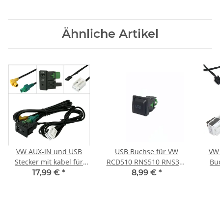
Schnitstelle A1 A3 A4 A5
E82 E87 E70 E90 E91 E92
A6 A8 Q5 Q7
Ähnliche Artikel
VW AUX-IN und USB
USB Buchse für VW
VW 
Stecker mit kabel für
RCD510 RNS510 RNS315
Bu
RNS510 RCD510
RCD RNS 510
17,99 €
*
8,99 €
*