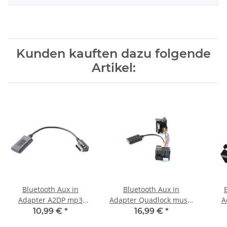
Kunden kauften dazu folgende
Artikel:
Bluetooth Aux in
Bluetooth Aux in
Adapter A2DP mp3
Adapter Quadlock musik
A
musik stream passend
stream passend für
Mik
10,99 €
*
16,99 €
*
für Audi AMI MMI 3G
BMW E60 E63 E64 E81
passe