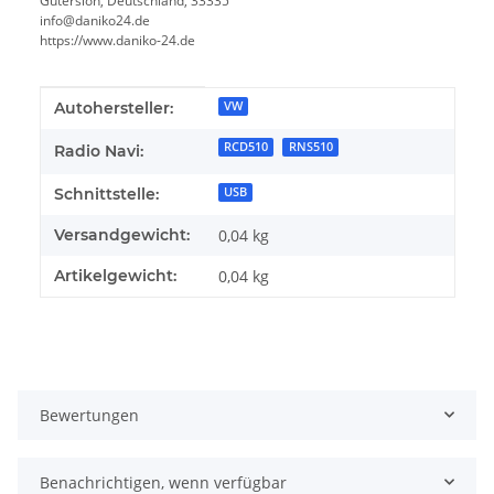
Gütersloh, Deutschland, 33335
info@daniko24.de
https://www.daniko-24.de
Produkteigenschaft
Wert
Autohersteller:
VW
RCD510
RNS510
Radio Navi:
Schnittstelle:
USB
Versandgewicht:
0,04 kg
Artikelgewicht:
0,04
kg
Bewertungen
Benachrichtigen, wenn verfügbar