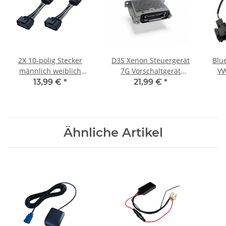
2X 10-polig Stecker
D3S Xenon Steuergerät
Blu
männlich weiblich
7G Vorschaltgerät
VW
1J0973735 1J0973835
89089352 Ersatz für
13,99 €
*
21,99 €
*
Scheinwerfer für VW
Valeo
Audi
Ähnliche Artikel