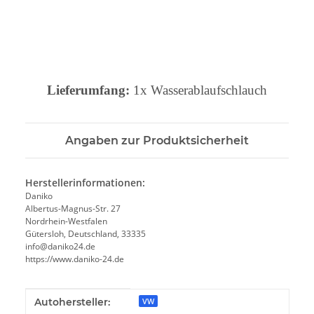
Lieferumfang:
1x
Wasserablaufschlauch
Angaben zur Produktsicherheit
Herstellerinformationen:
Daniko
Albertus-Magnus-Str. 27
Nordrhein-Westfalen
Gütersloh, Deutschland, 33335
info@daniko24.de
https://www.daniko-24.de
Produkteigenschaft
Wert
Autohersteller:
VW