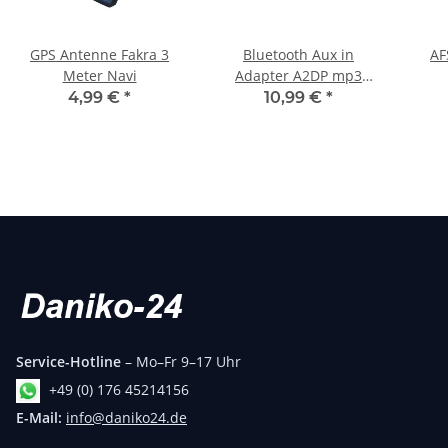
GPS Antenne Fakra 3
Bluetooth Aux in
AF
Meter Navi
Adapter A2DP mp3
musik stream passend
Sc
4,99 €
*
10,99 €
*
für vw rns510 mp3 rns
3D09
510
Service-Hotline
– Mo–Fr 9–17 Uhr
+49 (0) 176 45214156
E-Mail:
info@daniko24.de