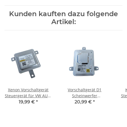
Kunden kauften dazu folgende
Artikel:
Xenon Vorschaltgerät
Vorschaltgerät D1
Steuergerät für VW AUDI
Scheinwerfer
St
Seat Skoda Scheinwerfer
A1669002800
161
19,99 €
*
20,99 €
*
8K0941597E
130732931201
E8
W003T22071 NEU
63127296090