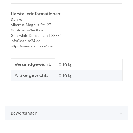
Herstellerinformationen:
Daniko
Albertus-Magnus-Str. 27
Nordrhein-Westfalen
Gütersloh, Deutschland, 33335
info@daniko24.de
https://www.daniko-24.de
Produkteigenschaft
Wert
Versandgewicht:
0,10 kg
Artikelgewicht:
0,10
kg
Bewertungen