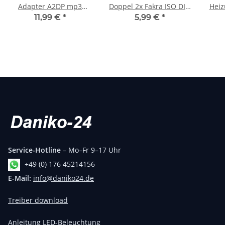
Adapter A2DP mp3
Doppel 2x Fakra ISO DIN
Heiz
musik stream passend
Radioantenne Stecker
Fi
11,99 €
*
5,99 €
*
für Opel Corsa Astra
Ope
cd30 cdc40 cd70 dvd90
Service-Hotline
– Mo–Fr 9–17 Uhr
+49 (0) 176 45214156
E-Mail:
info@daniko24.de
Treiber download
Anleitung LED-Beleuchtung