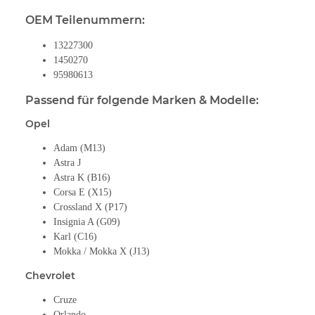
OEM Teilenummern:
13227300
1450270
95980613
Passend für folgende Marken & Modelle:
Opel
Adam (M13)
Astra J
Astra K (B16)
Corsa E (X15)
Crossland X (P17)
Insignia A (G09)
Karl (C16)
Mokka / Mokka X (J13)
Chevrolet
Cruze
Orlando