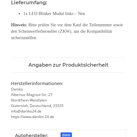
Lieferumfang:
1x LED Blinker Modul links – Neu
Hinweis:
Bitte prüfen Sie vor dem Kauf die Teilenummer sowie
den Scheinwerferhersteller (ZKW), um die Kompatibilität
sicherzustellen.
Angaben zur Produktsicherheit
Herstellerinformationen:
Daniko
Albertus-Magnus-Str. 27
Nordrhein-Westfalen
Gütersloh, Deutschland, 33335
info@daniko24.de
https://www.daniko-24.de
Produkteigenschaft
Wert
Autohersteller:
BMW