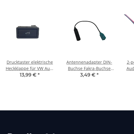
Drucktaster elektrische
Antennenadapter DIN-
2-p
Heckklappe für VW Audi
Buchse Fakra-Buchse
Aud
Passat
23cm
13,99 €
*
3,49 €
*
Heckklappentaster
Schalter Taster ersetzt
3D0959831D