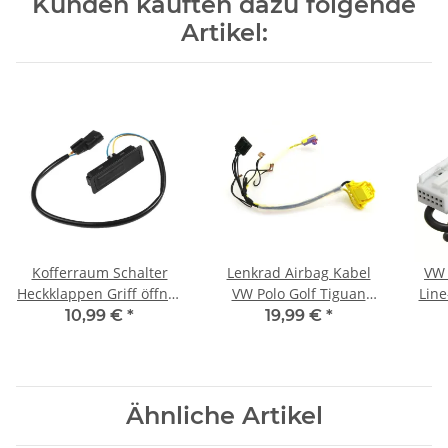
Kunden kauften dazu folgende
Artikel:
Kofferraum Schalter
Lenkrad Airbag Kabel
VW 
Heckklappen Griff öffner
VW Polo Golf Tiguan
Lin
für Nissan Qashqai II J11
Touran 5K0971584C MFL
10,99 €
*
19,99 €
*
Renault Kadjar 25380-
Neu
4EA0A
Ähnliche Artikel