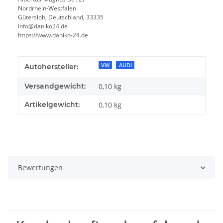
Nordrhein-Westfalen
Gütersloh, Deutschland, 33335
info@daniko24.de
https://www.daniko-24.de
Produkteigenschaft
Wert
VW
AUDI
Autohersteller:
Versandgewicht:
0,10 kg
Artikelgewicht:
0,10
kg
Bewertungen