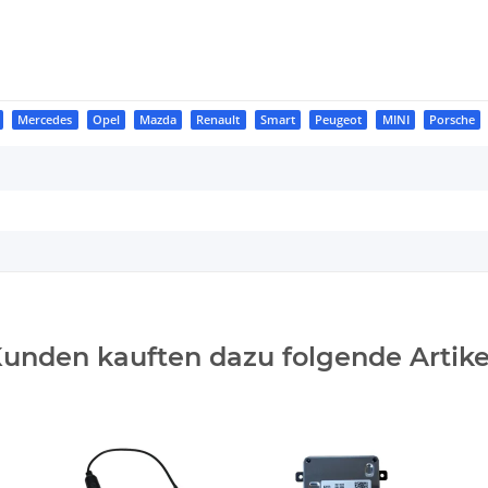
Mercedes
Opel
Mazda
Renault
Smart
Peugeot
MINI
Porsche
unden kauften dazu folgende Artike