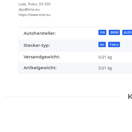
Lodz, Polen, 93-350
dpo@tme.eu
https://www.tme.eu
Produkteigenschaft
Wert
VW
BMW
AUDI
Autohersteller:
Iso
Fakra
Stecker-typ:
Versandgewicht:
0,01 kg
Artikelgewicht:
0,01
kg
K