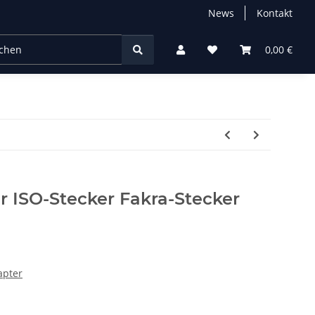
News
Kontakt
chtung
0,00 €
 ISO-Stecker Fakra-Stecker
apter