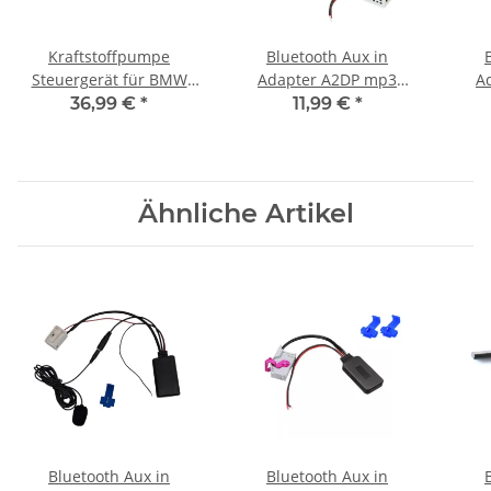
Kraftstoffpumpe
Bluetooth Aux in
Steuergerät für BMW
Adapter A2DP mp3
A
16147276046 7276046
musik stream passend
mus
36,99 €
*
11,99 €
*
E81 E90 E60 E70 E84
für Mercedes comand
für vw rns51
NTG2 APS 50 APS50 NTG
2
Ähnliche Artikel
Bluetooth Aux in
Bluetooth Aux in