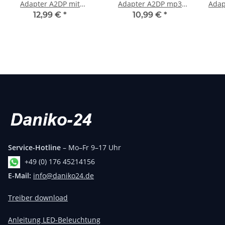
Adapter A2DP mit
Adapter A2DP mp3
Adap
mikrofon stream
musik stream passend
stre
12,99 €
*
10,99 €
*
passend für vw rns510
für Audi RNS-E adapter
mp3 rcd rns 510
mp3
Service-Hotline
– Mo–Fr 9–17 Uhr
+49 (0) 176 45214156
E-Mail:
info@daniko24.de
Treiber download
Anleitung LED-Beleuchtung