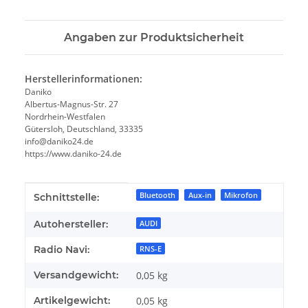
Angaben zur Produktsicherheit
Herstellerinformationen:
Daniko
Albertus-Magnus-Str. 27
Nordrhein-Westfalen
Gütersloh, Deutschland, 33335
info@daniko24.de
https://www.daniko-24.de
Produkteigenschaft
Wert
Bluetooth
Aux-in
Mikrofon
Schnittstelle:
Autohersteller:
AUDI
Radio Navi:
RNS-E
Versandgewicht:
0,05 kg
Artikelgewicht:
0,05
kg