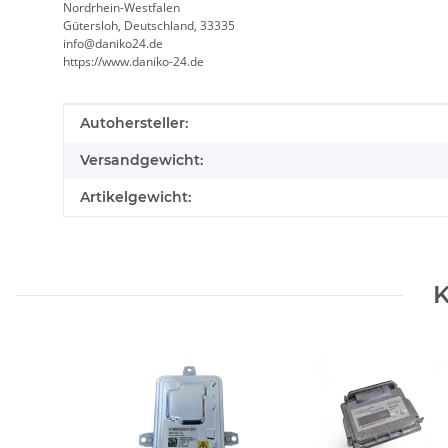
Nordrhein-Westfalen
Gütersloh, Deutschland, 33335
info@daniko24.de
https://www.daniko-24.de
Produkteigenschaft
Wert
Autohersteller:
Versandgewicht:
Artikelgewicht:
K