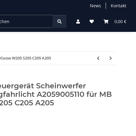
News
Kontakt
chtung
0,00 €
Klasse W205 S205 C205 A205
euergerät Scheinwerfer
gfahrlicht A2059005110 für MB
205 C205 A205