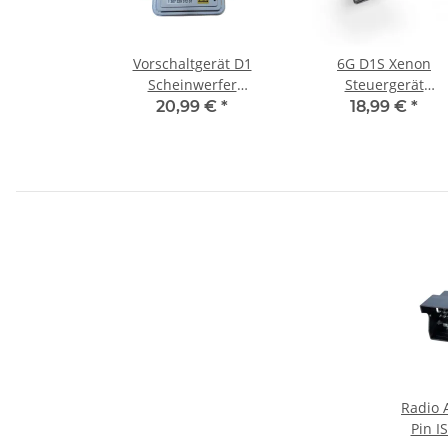
Vorschaltgerät D1
6G D1S Xenon
Scheinwerfer
Steuergerät
A1669002800
Vorschaltgerät
20,99 €
*
18,99 €
*
130732931201
89034934 4L090739
63127296090
Ersatz für Valeo
Radio 
Pin I