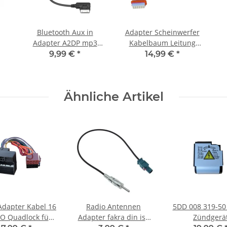
Bluetooth Aux in
Adapter Scheinwerfer
Adapter A2DP mp3
Kabelbaum Leitung
musik stream passend
Stecker 7L6971071A für
9,99 €
*
14,99 €
*
1
für Mercedes MB AMI
VW Touareg (7L)
Schnittstelle B C CL E S
S
SL ML GL Klasse
f
Ähnliche Artikel
Adapter Kabel 16
Radio Antennen
5DD 008 319-50
SO Quadlock für
Adapter fakra din iso
Zündgerä