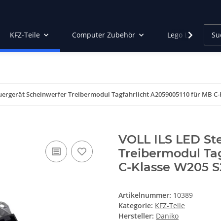
KFZ-Teile
Computer Zubehör
Lego Led Beleu
uergerät Scheinwerfer Treibermodul Tagfahrlicht A2059005110 für MB C-
VOLL ILS LED St
Treibermodul Ta
C-Klasse W205 S
Artikelnummer:
10389
Kategorie:
KFZ-Teile
Hersteller:
Daniko