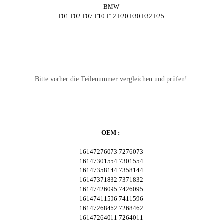
BMW
F01 F02 F07 F10 F12 F20 F30 F32 F25
Bitte vorher die Teilenummer vergleichen und prüfen!
OEM :
16147276073 7276073
16147301554 7301554
16147358144 7358144
16147371832 7371832
16147426095 7426095
16147411596 7411596
16147268462 7268462
16147264011 7264011