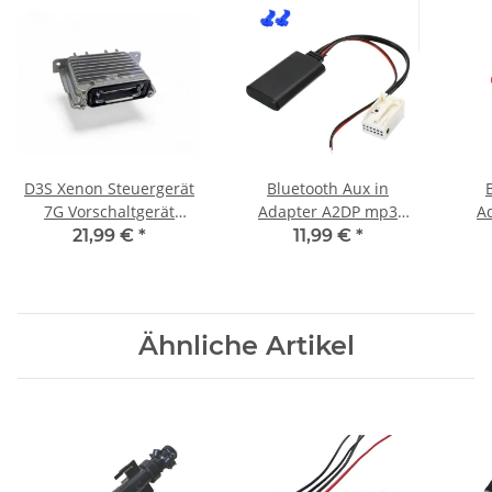
D3S Xenon Steuergerät
Bluetooth Aux in
7G Vorschaltgerät
Adapter A2DP mp3
A
89089352 Ersatz für
musik stream passend
mus
21,99 €
*
11,99 €
*
Valeo
für Mercedes comand
für vw rns51
NTG2 APS 50 APS50 NTG
2
Ähnliche Artikel