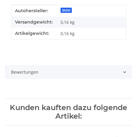
Produkteigenschaft
Wert
Autohersteller:
BMW
Versandgewicht:
0,16 kg
Artikelgewicht:
0,16
kg
Bewertungen
Kunden kauften dazu folgende
Artikel: