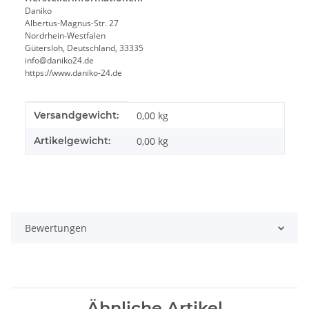
Daniko
Albertus-Magnus-Str. 27
Nordrhein-Westfalen
Gütersloh, Deutschland, 33335
info@daniko24.de
https://www.daniko-24.de
Produkteigenschaft
Wert
Versandgewicht:
0,00 kg
Artikelgewicht:
0,00
kg
Bewertungen
Ähnliche Artikel