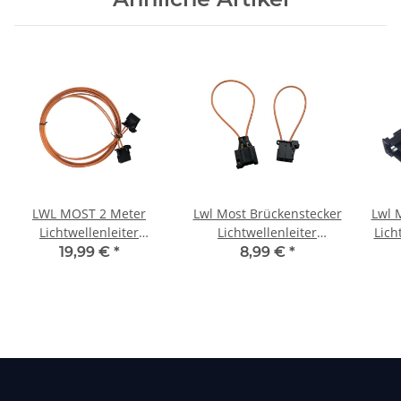
LWL MOST 2 Meter
Lwl Most Brückenstecker
Lwl 
Lichtwellenleiter
Lichtwellenleiter
Lich
Verlängerungskabel für
männlich weiblich für
AUD
19,99 €
*
8,99 €
*
VW AUDI BMW 2m
VW AUDI BMW MB
optical Brücke