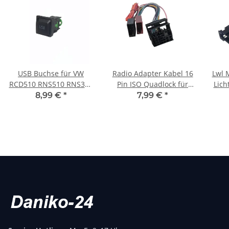
USB Buchse für VW
Radio Adapter Kabel 16
Lwl 
RCD510 RNS510 RNS315
Pin ISO Quadlock für
Lich
RCD RNS 510
Opel VW Audi
AUD
8,99 €
*
7,99 €
*