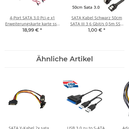
4-Port SATA 3.0 Pci-e x1
SATA Kabel Schwarz 50cm
Erweiterungskarte karte ssd
SATA III 3 6 Gbit/s 0,5m SSD
hdd
Festplatte HDD winkel
18,99 €
*
1,00 €
*
gewinkelt
Ähnliche Artikel
SATA Y-Kabel 2x sata
USB 3.0 zu to S-ATA
Ada