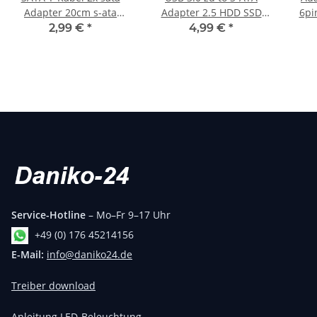
Adapter 20cm s-ata
Adapter 2.5 HDD SSD
6pi
15pin 90Grad Winkel
Festplatte converter sata
fü
2,99 €
*
4,99 €
*
Service-Hotline
– Mo–Fr 9–17 Uhr
+49 (0) 176 45214156
E-Mail:
info@daniko24.de
Treiber download
Anleitung LED-Beleuchtung