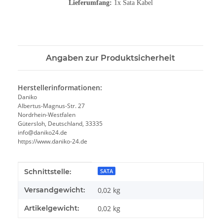
Lieferumfang:
1x Sata Kabel
Angaben zur Produktsicherheit
Herstellerinformationen:
Daniko
Albertus-Magnus-Str. 27
Nordrhein-Westfalen
Gütersloh, Deutschland, 33335
info@daniko24.de
https://www.daniko-24.de
Produkteigenschaft
Wert
Schnittstelle:
SATA
Versandgewicht:
0,02 kg
Artikelgewicht:
0,02
kg