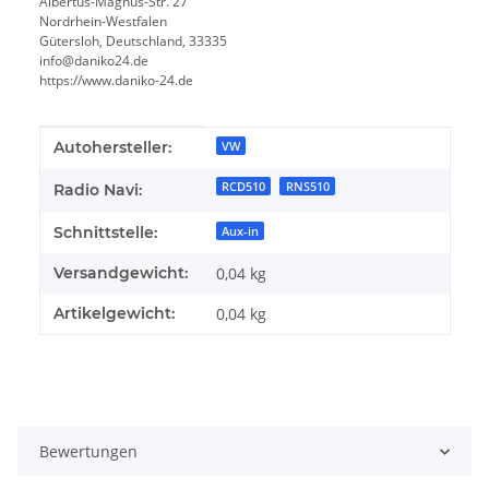
Albertus-Magnus-Str. 27
Nordrhein-Westfalen
Gütersloh, Deutschland, 33335
info@daniko24.de
https://www.daniko-24.de
Produkteigenschaft
Wert
Autohersteller:
VW
RCD510
RNS510
Radio Navi:
Schnittstelle:
Aux-in
Versandgewicht:
0,04 kg
Artikelgewicht:
0,04
kg
Bewertungen