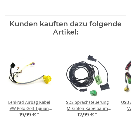
Kunden kauften dazu folgende
Artikel:
Lenkrad Airbag Kabel
SDS Sprachsteuerung
USB 
VW Polo Golf Tiguan
Mikrofon Kabelbaum
V
Touran 5K0971584C MFL
Bluetooth für VW RCD
19,99 €
*
12,99 €
*
Neu
RNS510 RNS315
Pass