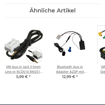
Ähnliche Artikel
VW Aux-in Jack 3,5mm
Bluetooth Aux in
VW
Line-in RCD510 RNS510
Adapter A2DP mit
Ste
RCD310
mikrofon stream
5,99 €
*
12,99 €
*
passend für vw rns510
mp3 rcd rns 510