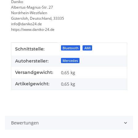
Daniko
Albertus-Magnus-Str. 27
Nordrhein-Westfalen
Gütersloh, Deutschland, 33335
info@daniko24.de
https://www.daniko-24.de
Produkteigenschaft
Wert
Bluetooth
AMI
Schnittstelle:
Autohersteller:
Mercedes
Versandgewicht:
0,65 kg
Artikelgewicht:
0,65
kg
Bewertungen