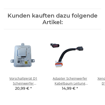
Kunden kauften dazu folgende
Artikel:
Vorschaltgerät D1
Adapter Scheinwerfer
Xeno
Scheinwerfer
Kabelbaum Leitung
D
A1669002800
Stecker 7L6971071A für
5DV
20,99 €
*
14,99 €
*
130732931201
VW Touareg (7L)
63127296090