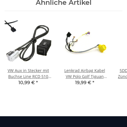
Ähnliche Artikel
VW Aux in Stecker mit
Lenkrad Airbag Kabel
5DD
Buchse Line RCD 510
VW Polo Golf Tiguan
Zünd
RNS510 310
Touran 5K0971584C MFL
10,99 €
*
19,99 €
*
Neu