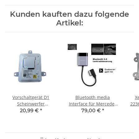
Kunden kauften dazu folgende
Artikel:
Vorschaltgerät D1
Bluetooth media
X
Scheinwerfer
Interface für Mercedes
223
A1669002800
MB AMI Schnittstelle B C
Fo
20,99 €
*
79,00 €
*
130732931201
CL E S SL ML GL klasse
63127296090
Lenkradsteuerung