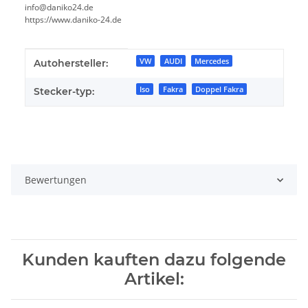
info@daniko24.de
https://www.daniko-24.de
Produkteigenschaft
Wert
VW
AUDI
Mercedes
Autohersteller:
Iso
Fakra
Doppel Fakra
Stecker-typ:
Bewertungen
Kunden kauften dazu folgende
Artikel: