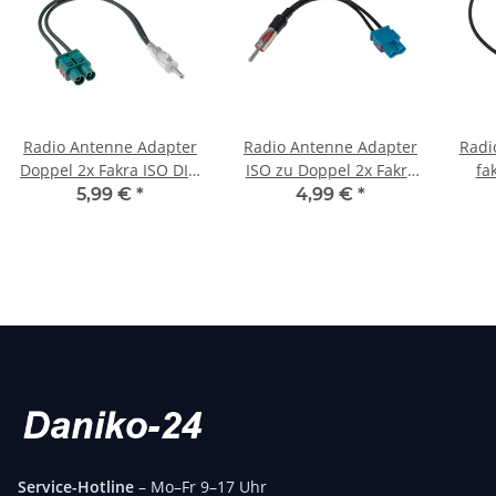
Radio Antenne Adapter
Radio Antenne Adapter
Radi
Doppel 2x Fakra ISO DIN
ISO zu Doppel 2x Fakra
fa
Radioantenne Stecker
DIN Radioantenne
5,99 €
*
4,99 €
*
Stecker
Service-Hotline
– Mo–Fr 9–17 Uhr