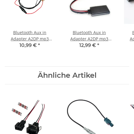
Bluetooth Aux in
Bluetooth Aux in
Adapter A2DP mp3
Adapter A2DP mp3
A
musik stream passend
musik stream passend
mus
10,99 €
*
12,99 €
*
für vw rns510 mp3 rns
für Peugeot 307 408 508
fü
510
Citroen C2 C5
Ähnliche Artikel