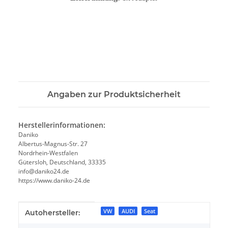
Angaben zur Produktsicherheit
Herstellerinformationen:
Daniko
Albertus-Magnus-Str. 27
Nordrhein-Westfalen
Gütersloh, Deutschland, 33335
info@daniko24.de
https://www.daniko-24.de
Produkteigenschaft
Wert
VW
AUDI
Seat
Autohersteller: