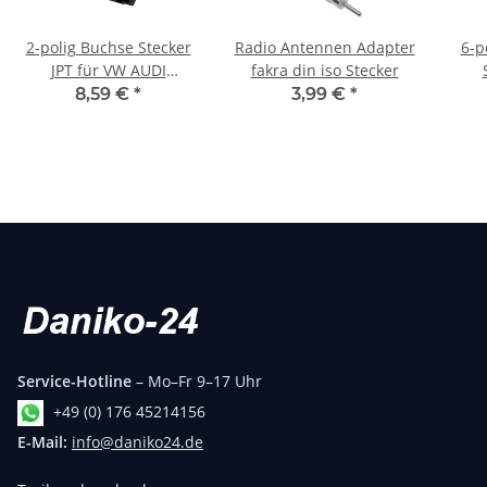
2-polig Buchse Stecker
Radio Antennen Adapter
6-p
JPT für VW AUDI
fakra din iso Stecker
357972762 357972752
1J
8,59 €
*
3,99 €
*
Kabel Reparatursatz
Ka
Service-Hotline
– Mo–Fr 9–17 Uhr
+49 (0) 176 45214156
E-Mail:
info@daniko24.de