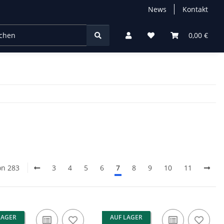
News
Kontakt
chtung
0,00 €
on 283
3
4
5
6
7
8
9
10
11
LAGER
AUF LAGER