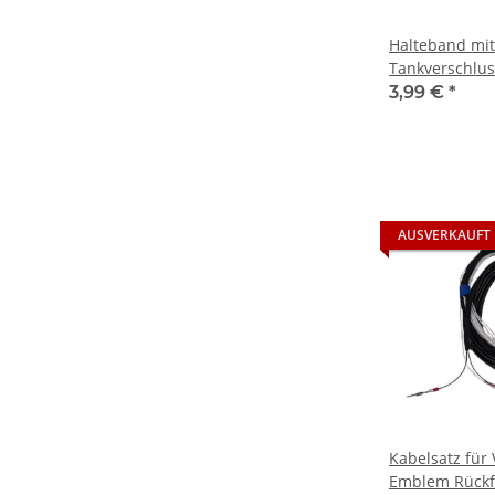
Halteband mi
Tankverschlus
VW AUDI SEAT
3,99 €
*
AUSVERKAUFT
Kabelsatz für 
Emblem Rück