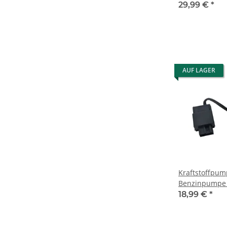
kabelbaum Lo
29,99 €
*
AUF LAGER
Kraftstoffpum
Benzinpumpe 
VW
18,99 €
*