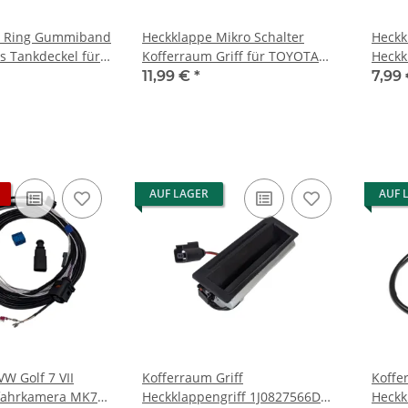
t Ring Gummiband
Heckklappe Mikro Schalter
Heckk
s Tankdeckel für
Kofferraum Griff für TOYOTA
Heckk
 Skoda
AVENSIS COROLLA 84840200100
Multi
11,99 €
*
7,99
34005
AUF LAGER
AUF 
VW Golf 7 VII
Kofferraum Griff
Koffe
fahrkamera MK7
Heckklappengriff 1J0827566D
Heckk