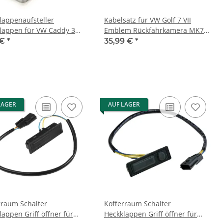
lappenaufsteller
Kabelsatz für VW Golf 7 VII
lappen für VW Caddy 3
Emblem Rückfahrkamera MK7
van Transporter Vito Viano
kabelbaum High Line
 €
*
35,99 €
*
793
LAGER
AUF LAGER
rraum Schalter
Kofferraum Schalter
lappen Griff öffner für
Heckklappen Griff öffner für