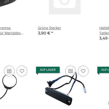
lbremse
Grüne Stecker
Halt
ür Mercedes
Tankv
3,90 €
*
04 W212 C218 GLK
VW AU
3,49
020
AUF LAGER
AUF 