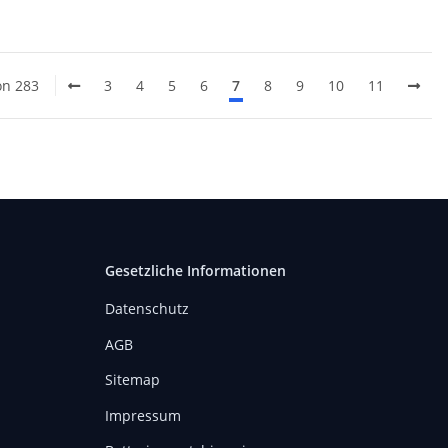
on 283
3
4
5
6
7
8
9
10
11
Gesetzliche Informationen
Datenschutz
AGB
Sitemap
Impressum