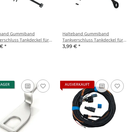
eband Gummiband
Halteband Gummiband
erschluss Tankdeckel für
Tankverschluss Tankdeckel für
DI SEAT Skoda Cupra
VW AUDI SEAT Skoda Cupra
 €
*
3,99 €
*
LAGER
AUSVERKAUFT