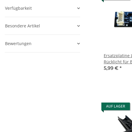
Verfügbarkeit
Besondere Artikel
Bewertungen
Ersatzplatine
Rücklicht für
Heckleuchte 
5,99 €
*
AUF LAGER