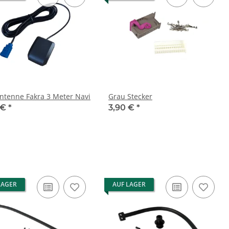
ntenne Fakra 3 Meter Navi
Grau Stecker
 €
*
3,90 €
*
LAGER
AUF LAGER