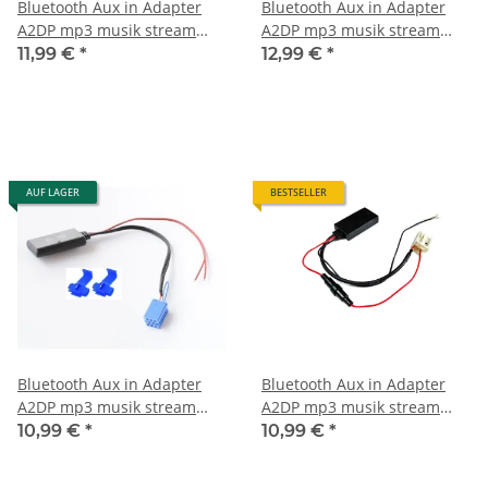
Bluetooth Aux in Adapter
Bluetooth Aux in Adapter
A2DP mp3 musik stream
A2DP mp3 musik stream
passend für Opel Corsa
passend für Peugeot 307
11,99 €
*
12,99 €
*
Astra cd30 cdc40 cd70
408 508 Citroen C2 C5
dvd90
AUF LAGER
BESTSELLER
Bluetooth Aux in Adapter
Bluetooth Aux in Adapter
A2DP mp3 musik stream
A2DP mp3 musik stream
passend für Smart 450
passend für vw rns510 mp3
10,99 €
*
10,99 €
*
fortwo City coupe
rns 510