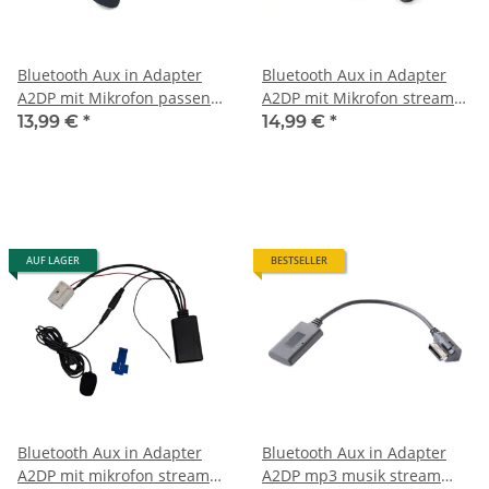
Bluetooth Aux in Adapter
Bluetooth Aux in Adapter
A2DP mit Mikrofon passend
A2DP mit Mikrofon stream
für MB comand NTG 2.5 clk
passend für Mercedes
13,99 €
*
14,99 €
*
slk sl klasse
comand APS 2.0
AUF LAGER
BESTSELLER
Bluetooth Aux in Adapter
Bluetooth Aux in Adapter
A2DP mit mikrofon stream
A2DP mp3 musik stream