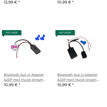
passend für vw rns510 mp3
passend für Audi AMI MMI
12,99 €
*
10,99 €
*
rcd rns 510
3G Schnitstelle A1 A3 A4 A5
A6 A8 Q5 Q7
AUF LAGER
AUF LAGER
Bluetooth Aux in Adapter
Bluetooth Aux in Adapter
A2DP mp3 musik stream
A2DP mp3 musik stream
passend für Audi RNS-E
passend für BMW E60 E63
10,99 €
*
10,99 €
*
adapter mp3
E64 E66 E81 E82 E87 E70 E90
E91 E92