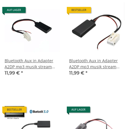
AUF LAGER
BESTSELLER
Bluetooth Aux in Adapter
Bluetooth Aux in Adapter
A2DP mp3 musik stream
A2DP mp3 musik stream
passend für Mazda 5 8 cx9
passend für Mercedes
11,99 €
*
11,99 €
*
CX7
comand NTG2 APS 50 APS50
NTG 2
BESTSELLER
AUF LAGER