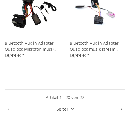
Bluetooth Aux in Adapter
Bluetooth Aux in Adapter
Quadlock Mikrofon musik
Quadlock musik stream
stream passend für vw
passend für Audi RNS-E
18,99 €
*
18,99 €
*
rns510 mp3 rns 510
mp3
Artikel 1 - 20 von 27
Seite
1