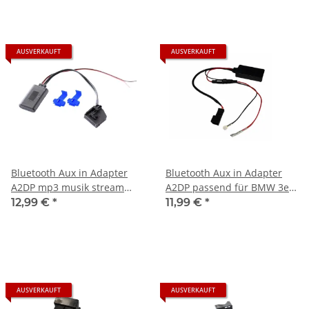
AUSVERKAUFT
AUSVERKAUFT
Bluetooth Aux in Adapter
Bluetooth Aux in Adapter
A2DP mp3 musik stream
A2DP passend für BMW 3er
passend für VW Audi mfd2
E46 Navi Professinal 16:9
12,99 €
*
11,99 €
*
RNS2
AUSVERKAUFT
AUSVERKAUFT