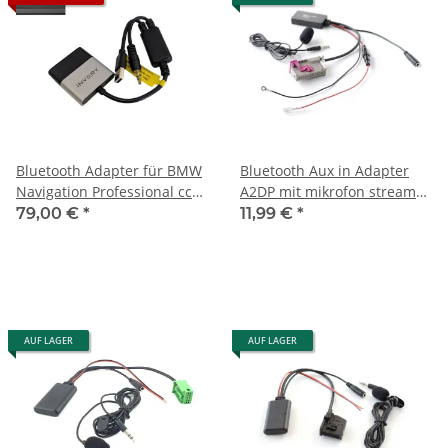
Bluetooth Adapter für BMW
Bluetooth Aux in Adapter
Navigation Professional ccc
A2DP mit mikrofon stream
cic M-ASK mit
passend für Audi RNS-E
79,00 €
*
11,99 €
*
Lenkradsteuerung
adapter mp3
AUF LAGER
AUF LAGER