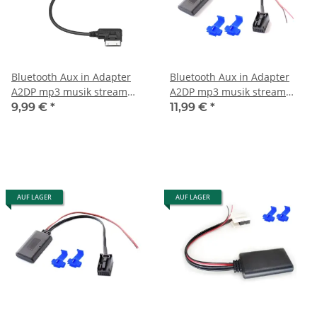
Bluetooth Aux in Adapter
Bluetooth Aux in Adapter
A2DP mp3 musik stream
A2DP mp3 musik stream
passend für Mercedes MB
passend für Mini One
9,99 €
*
11,99 €
*
AMI Schnittstelle B C CL E S
Cooper R50 R53 BMW E85
SL ML GL Klasse
E86 E83 Z4 X3
AUF LAGER
AUF LAGER