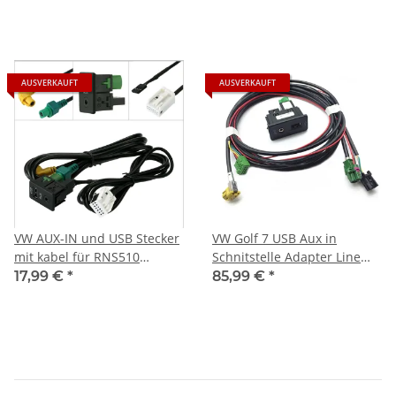
AUSVERKAUFT
AUSVERKAUFT
VW AUX-IN und USB Stecker
VW Golf 7 USB Aux in
mit kabel für RNS510
Schnitstelle Adapter Line
RCD510
Carplay MDI MK7 MIB Radio
17,99 €
*
85,99 €
*
Navi