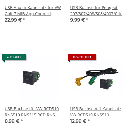
USB Aux-in Kabelsatz für VW
USB Buchse für Peugeot
Golf 7 MIB App Connect
207/307/408/508/4007/Citroen
Carplay Passend für
C2/C4/C5/RD45/RD43
22,99 €
*
9,99 €
*
5G0035222E 5G0 035 222 E
AUF LAGER
AUSVERKAUFT
USB Buchse für VW RCD510
USB Buchse mit Kabelsatz
RNS510 RNS315 RCD RNS
VW RCD510 RNS510
510
8,99 €
*
12,99 €
*