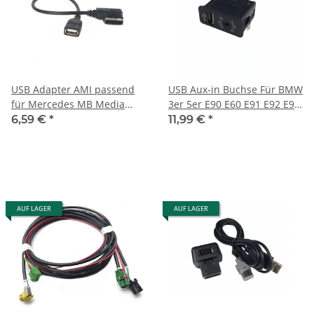
USB Adapter AMI passend
USB Aux-in Buchse Für BMW
für Mercedes MB Media
3er 5er E90 E60 E91 E92 E93
Interface mp3 musik stream
E70 E81 E87
6,59 €
*
11,99 €
*
B C CL E S SL ML GL klasse
AUF LAGER
AUF LAGER