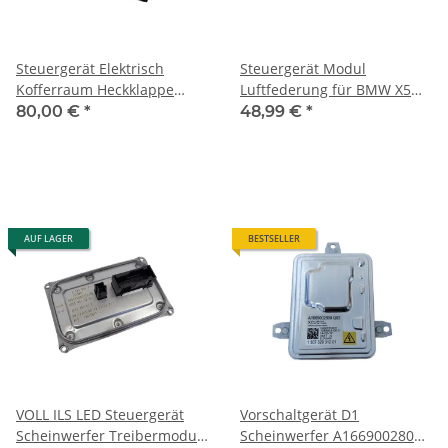
Steuergerät Elektrisch
Steuergerät Modul
Kofferraum Heckklappe
Luftfederung für BMW X5
61357394649 7394649 für
E70 ECU 3714 6793163
80,00 €
*
48,99 €
*
BMW F10 F01 F02 F03 F04
677896
F25 F26
AUF LAGER
BESTSELLER
VOLL ILS LED Steuergerät
Vorschaltgerät D1
Scheinwerfer Treibermodul
Scheinwerfer A1669002800