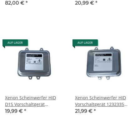
Tagfahrlicht A2059005110
130732931201 63127296090
82,00 €
*
20,99 €
*
für MB C-Klasse W205 S205
C205 A205
AUF LAGER
AUF LAGER
Xenon Scheinwerfer HID
Xenon Scheinwerfer HID
D1S Vorschaltgerät
Vorschaltgerät 1232335
5DV009610-00 für BMW
5DV009720-00 für Opel
19,99 €
*
21,99 €
*
Mercedes