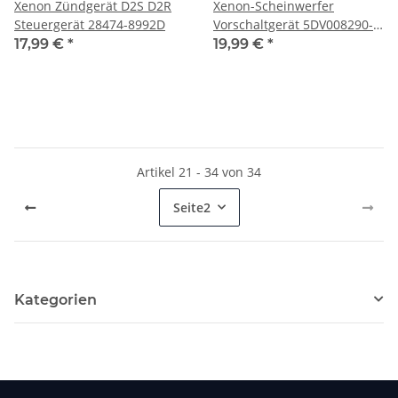
Xenon Zündgerät D2S D2R
Xenon-Scheinwerfer
Steuergerät 28474-8992D
Vorschaltgerät 5DV008290-
00 Ersatz für Hella D2S D2R
17,99 €
*
19,99 €
*
ECU
Artikel 21 - 34 von 34
Seite
2
Kategorien