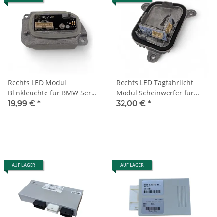
Rechts LED Modul
Rechts LED Tagfahrlicht
Blinkleuchte für BMW 5er
Modul Scheinwerfer für
G30 G31 6er GT G32 ZKW
BMW 3er F34 GT LCI
19,99 €
*
32,00 €
*
63117214942
63117470428
AUF LAGER
AUF LAGER