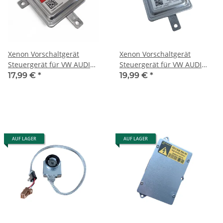
Xenon Vorschaltgerät
Xenon Vorschaltgerät
Steuergerät für VW AUDI
Steuergerät für VW AUDI
Porsche Scheinwerfer
Seat Skoda Scheinwerfer
17,99 €
*
19,99 €
*
8K0941597F W003T22171
8K0941597E W003T22071
NEU
NEU
AUF LAGER
AUF LAGER