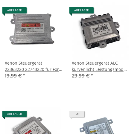
AUF LAGER
AUF LAGER
Xenon Steuergerät
Xenon Steuergerät ALC
22363220 22743220 für Ford
kurvenlicht Leistungsmodul
Focus MK2 Opel Corsa C D
7189312 für BMW SMC II
19,99 €
*
29,99 €
*
Neu
AUF LAGER
TOP